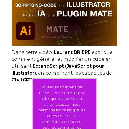
Dans cette vidéo,
Laurent BRIERE
explique
comment générer et modifier un cube en
utilisant
ExtendScript (JavaScript pour
Illustrator)
, en combinant les capacités de
ChatGPT
et
Illustrator
.
Nous et nos partenaires
utilisons des technologies,
telles que les cookies, et
traitons des données
personnelles, telles que les
adresses IP et les
identifiants de cookies,
pour personnaliser les