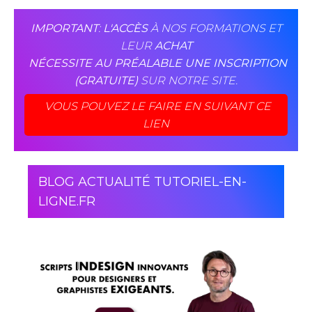
IMPORTANT
:
L'ACCÈS
À NOS FORMATIONS ET
LEUR
ACHAT
NÉCESSITE AU PRÉALABLE UNE INSCRIPTION
(GRATUITE)
SUR NOTRE SITE.
VOUS POUVEZ LE FAIRE EN SUIVANT CE
LIEN
BLOG ACTUALITÉ TUTORIEL-EN-
LIGNE.FR