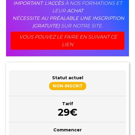
IMPORTANT
:
L'ACCÈS
À NOS FORMATIONS ET
LEUR
ACHAT
NÉCESSITE AU PRÉALABLE UNE INSCRIPTION
(GRATUITE)
SUR NOTRE SITE.
VOUS POUVEZ LE FAIRE EN SUIVANT CE
LIEN
Statut actuel
NON-INSCRIT
Tarif
29€
Commencer