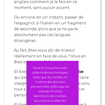
anglais comment je le fais en ce
moment, sans aucun accent.
Ou encore, en un instant, passer de
l'espagnol, à l'italien en un fragment
de seconde, alors que je ne parle
absolument pas ces langues
étrangères...
Au fait, êtes-vous sûr de m'avoir
réellement en face de vous ? Vous en
êtes vraiment sûr ?
Nous et nos partenaires
Et bien non ! Il s'agit de mon
avatar
,
utilisons des technologies,
qui peut d'ailleurs utiliser mon propre
telles que les cookies, et
traitons des données
visage, mais aussi simplement ma voix,
personnelles, telles que les
tout en étant incarné par une autre
adresses IP et les
personne que moi.
identifiants de cookies,
pour personnaliser les
Et bien tout cela est possible grace à